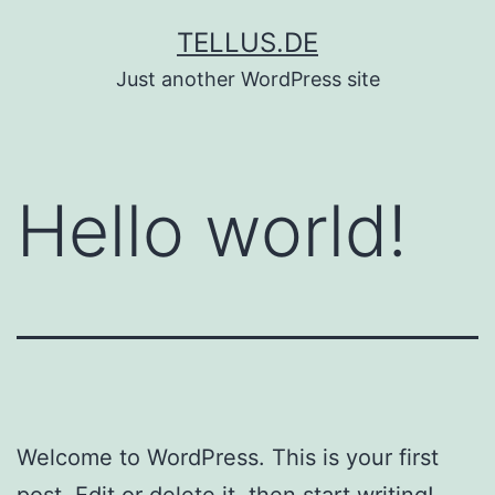
Zum
TELLUS.DE
Inhalt
Just another WordPress site
springen
Hello world!
Welcome to WordPress. This is your first
post. Edit or delete it, then start writing!